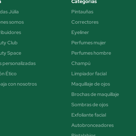
a
Categorías
das Júlia
Pintauñas
énes somos
Correctores
ribuidores
Eyeliner
uty Club
Perfumes mujer
uty Space
Perfumes hombre
s personalizadas
Champú
n Ético
Limpiador facial
aja con nosotros
Maquillaje de ojos
Brochas de maquillaje
Sombras de ojos
Exfoliante facial
Autobronceadores
Pintalabios