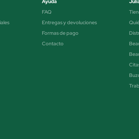
Ayuda
Júli
FAQ
Tien
iales
Entregas y devoluciones
Qui
Formas de pago
Dist
Contacto
Bea
Bea
Cita
Buzó
Trab