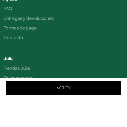
FAQ
Entregas y devoluciones
Formas de pago
Contacto
Júlia
Tiendas Júlia
Quiénes somos
Distribuidores
NOTIFY
Beauty Club
Beauty Space
Citas personalizadas
Buzón Ético