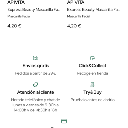
APIVITA
APIVITA
Express Beauty Mascarilla Facial Limpieza Profunda con Arcilla Verde 2x8 ml
Express Beauty Mascarilla Facial Iluminadora con Naranja 2x8 ml
Mascarilla Facial
Mascarilla Facial
4,20 €
4,20 €
Envíos gratis
Click&Collect
Pedidos a partir de 29€
Recoge en tienda
Atención al cliente
Try&Buy
Horario telefónico y chat de
Pruébalo antes de abrirlo
lunes a viernes de 9:30h a
14:00h y de 14:30h a 18h