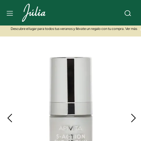
Descubre el lugar para todos tus veranos y llévate un regalo con tu compra. Ver más