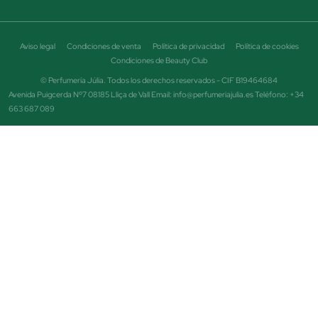
Aviso legal
Condiciones de venta
Política de privacidad
Política de cookies
Condiciones de Beauty Club
© Perfumería Júlia. Todos los derechos reservados - CIF B19464684
Avenida Puigcerda Nº7 08185 Lliça de Vall Email: info@perfumeriajulia.es Teléfono: +34
663 687 089