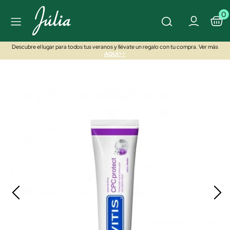
0
Descubre el lugar para todos tus veranos y llévate un regalo con tu compra. Ver más
AQUÍ>>