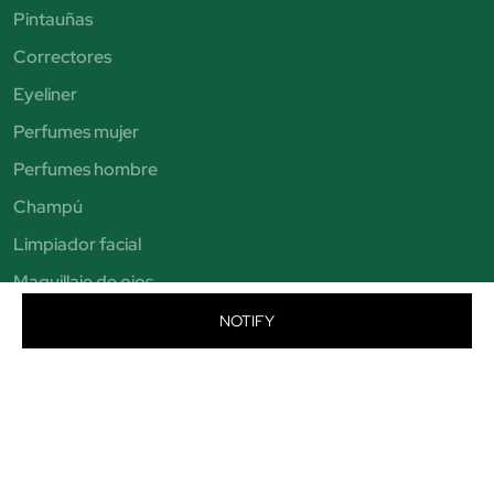
Pintauñas
Correctores
Eyeliner
Perfumes mujer
Perfumes hombre
Champú
Limpiador facial
Maquillaje de ojos
Brochas de maquillaje
NOTIFY
Sombras de ojos
Exfoliante facial
Autobronceadores
Pintalabios