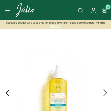
0
Descubre el lugar para todos tus veranos y llévate un regalo con tu compra. Ver más
AQUÍ>>