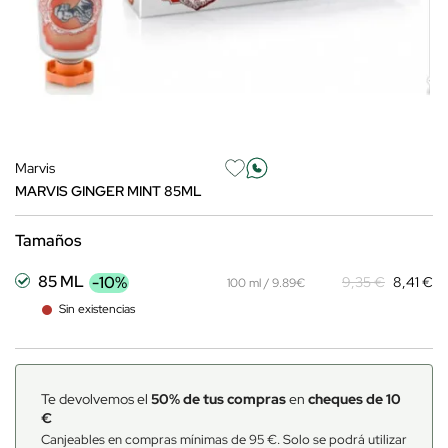
Marvis
MARVIS GINGER MINT 85ML
Tamaños
85 ML
-10%
9,35 €
8,41 €
100 ml / 9.89€
Sin existencias
Te devolvemos el
50% de tus compras
en
cheques de 10
€
Canjeables en compras mínimas de 95 €. Solo se podrá utilizar