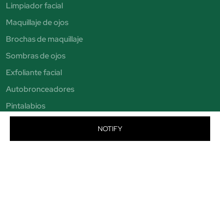
Limpiador facial
Maquillaje de ojos
Brochas de maquillaje
Sombras de ojos
Exfoliante facial
Autobronceadores
Pintalabios
Bronceadores
NOTIFY
Aviso legal
Condiciones de venta
Política de privacidad
Política de cookies
Condiciones de Beauty Club
© Perfumería Júlia. Todos los derechos reservados - CIF B19464684
Avenida Puigcerda Nº7 08185 Lliça de Vall Email: info@perfumeriajulia.es Teléfono: +34