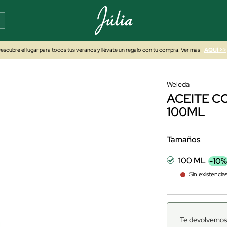
escubre el lugar para todos tus veranos y llévate un regalo con tu compra. Ver más
AQUÍ >>
Weleda
ACEITE 
100ML
Tamaños
100 ML
-10
Sin existencia
Te devolvemos