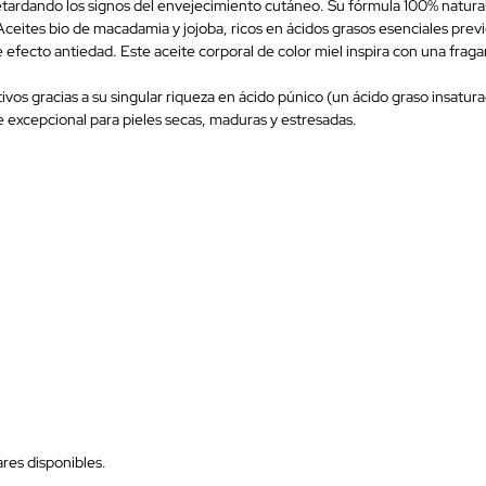
etardando los signos del envejecimiento cutáneo. Su fórmula 100% natural
eites bio de macadamia y jojoba, ricos en ácidos grasos esenciales previe
e efecto antiedad. Este aceite corporal de color miel inspira con una frag
tivos gracias a su singular riqueza en ácido púnico (un ácido graso insatu
e excepcional para pieles secas, maduras y estresadas.
res disponibles.