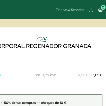
0
Tiendas & Servicios
CORPORAL REGENADOR GRANADA
%
24,50 €
22,05 €
100 ml / 22.05€
s
 el
50% de tus compras
en
cheques de 10 €