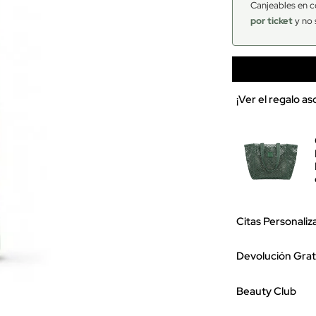
Canjeables en c
por ticket
y no 
¡Ver el regalo a
Citas Personaliz
Devolución Grat
Beauty Club