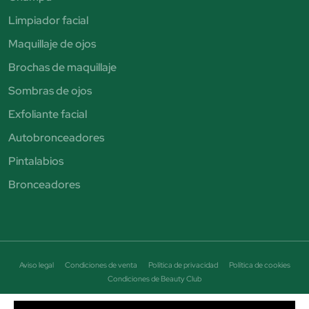
Limpiador facial
Maquillaje de ojos
Brochas de maquillaje
Sombras de ojos
Exfoliante facial
Autobronceadores
Pintalabios
Bronceadores
Aviso legal
Condiciones de venta
Política de privacidad
Política de cookies
Condiciones de Beauty Club
© Perfumería Júlia. Todos los derechos reservados - CIF B19464684