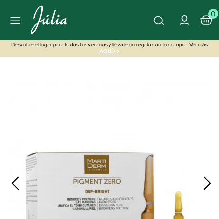
0
Descubre el lugar para todos tus veranos y llévate un regalo con tu compra. Ver más
AQUÍ>>