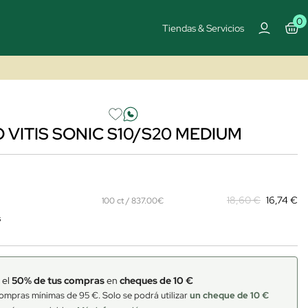
0
Tiendas & Servicios
 VITIS SONIC S10/S20 MEDIUM
18,60 €
16,74 €
100 ct / 837.00€
s
 el
50% de tus compras
en
cheques de 10 €
ompras mínimas de 95 €. Solo se podrá utilizar
un cheque de 10 €