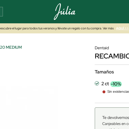
escubre el lugar para todos tus veranos y llévate un regalo con tu compra. Ver más
AQUÍ >>
S20 MEDIUM
Dentaid
RECAMBIO
Tamaños
2 ct
-10%
Sin existencia
Te devolvemos
Canjeables en c