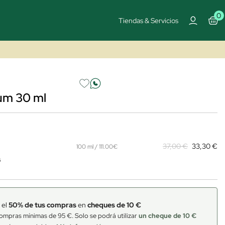
0
Tiendas & Servicios
rum 30 ml
37,00 €
33,30 €
100 ml / 111.00€
s
 el
50% de tus compras
en
cheques de 10 €
ompras mínimas de 95 €. Solo se podrá utilizar
un cheque de 10 €