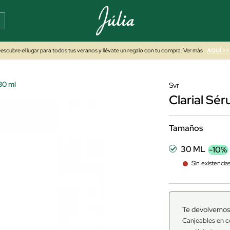
escubre el lugar para todos tus veranos y llévate un regalo con tu compra. Ver más
AQUÍ >>
30 ml
Svr
Clarial Sé
Tamaños
30 ML
-10%
Sin existencia
Te devolvemos
Canjeables en c