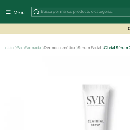
Menu
D
Inicio
ParaFarmacia
Dermocosmética
Serum Facial
Clarial Sérum 