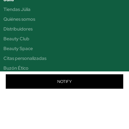
Tiendas Júlia
Quiénes somos
Distribuidores
Beauty Club
Beauty Space
Citas personalizadas
Buzón Ético
Trabaja con nosotros
NOTIFY
Aviso legal
Condiciones de venta
Política de privacidad
Política de cookies
Condiciones de Beauty Club
© Perfumería Júlia. Todos los derechos reservados - CIF B19464684