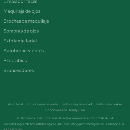
Limpiador facial
Maquillaje de ojos
Brochas de maquillaje
Sombras de ojos
Exfoliante facial
Autobronceadores
Pintalabios
Bronceadores
Aviso legal
Condiciones de venta
Política de privacidad
Política de cookies
Condiciones de Beauty Club
© Perfumería Júlia. Todos los derechos reservados - CIF B19464684
Avenida Puigcerda Nº7 08185 Lliça de Vall Email: info@perfumeriajulia.es Teléfono: +34
663 687 089