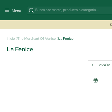
Menu
D
Inicio
The Merchant Of Venice
La Fenice
La Fenice