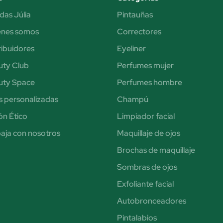
das Júlia
Pintauñas
énes somos
Correctores
ribuidores
Eyeliner
uty Club
Perfumes mujer
uty Space
Perfumes hombre
s personalizadas
Champú
n Ético
Limpiador facial
aja con nosotros
Maquillaje de ojos
Brochas de maquillaje
Sombras de ojos
Exfoliante facial
Autobronceadores
Pintalabios