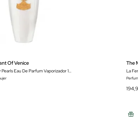
nt Of Venice
The 
La Fenice My Pearls Eau De Parfum Vaporizador 100ml
ujer
Perfum
194,