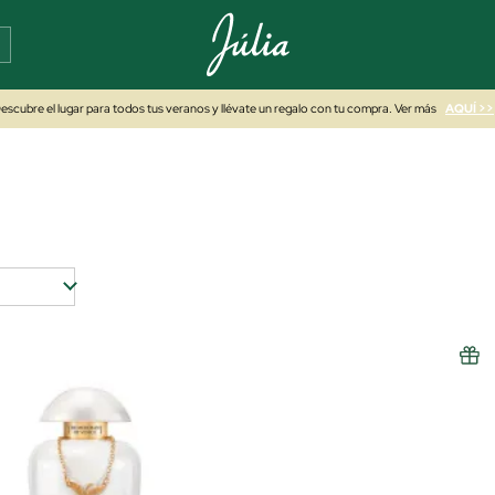
escubre el lugar para todos tus veranos y llévate un regalo con tu compra. Ver más
AQUÍ >>