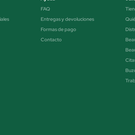
FAQ
Tien
iales
Entregas y devoluciones
Qui
Formas de pago
Dist
Contacto
Bea
Bea
Cita
Buzó
Trab