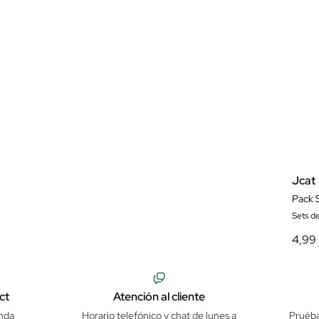
Jcat
Pack 
Sets de
4,99
ct
Atención al cliente
nda
Horario telefónico y chat de lunes a
Pruéba