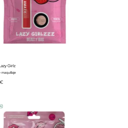
azy Girlz
 maquillaje
 €