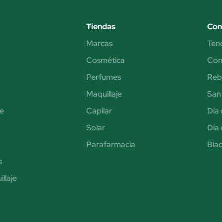
Tiendas
Con
Marcas
Ten
Cosmética
Cons
Perfumes
Reb
Maquillaje
San 
e
Capilar
Día 
Solar
Día 
Parafarmacia
Blac
s
llaje