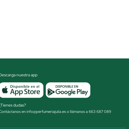
Descarga nuestra app
¿Tienes dudas?
Contáctanos en info@perfumeriajulia.es o llámanos a 663 687 089