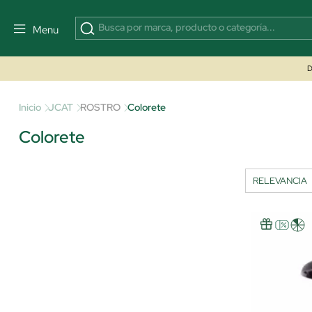
Menu
D
Inicio
JCAT
ROSTRO
Colorete
Colorete