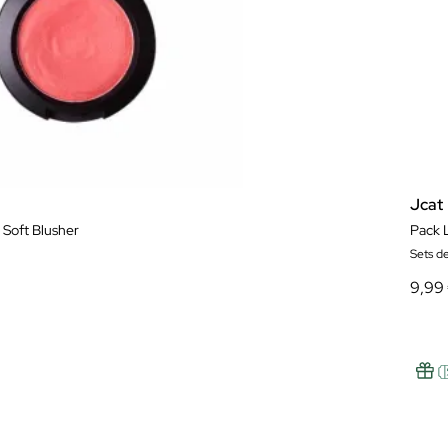
Jcat
 Soft Blusher
Pack L
Sets de
9,99