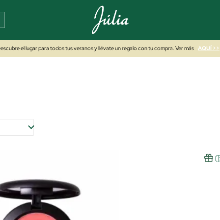
escubre el lugar para todos tus veranos y llévate un regalo con tu compra. Ver más
AQUÍ >>