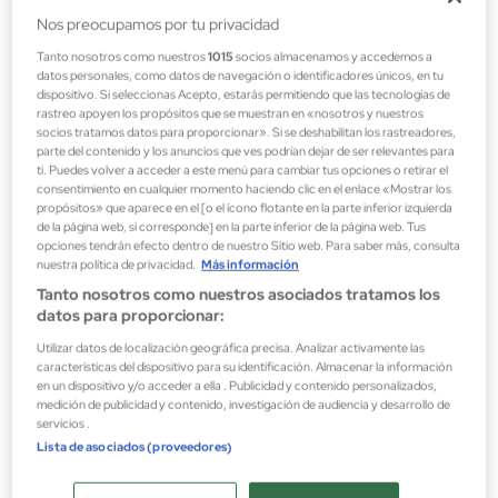
Nos preocupamos por tu privacidad
Tanto nosotros como nuestros
1015
socios almacenamos y accedemos a
datos personales, como datos de navegación o identificadores únicos, en tu
dispositivo. Si seleccionas Acepto, estarás permitiendo que las tecnologías de
rastreo apoyen los propósitos que se muestran en «nosotros y nuestros
socios tratamos datos para proporcionar». Si se deshabilitan los rastreadores,
parte del contenido y los anuncios que ves podrían dejar de ser relevantes para
ti. Puedes volver a acceder a este menú para cambiar tus opciones o retirar el
consentimiento en cualquier momento haciendo clic en el enlace «Mostrar los
propósitos» que aparece en el [o el ícono flotante en la parte inferior izquierda
de la página web, si corresponde] en la parte inferior de la página web. Tus
opciones tendrán efecto dentro de nuestro Sitio web. Para saber más, consulta
Talika
nuestra política de privacidad.
Más información
BUBBLE MASK BIO DETOX 25 G
Tanto nosotros como nuestros asociados tratamos los
Mascarilla Facial
datos para proporcionar:
8,28 €
Utilizar datos de localización geográfica precisa. Analizar activamente las
características del dispositivo para su identificación. Almacenar la información
en un dispositivo y/o acceder a ella . Publicidad y contenido personalizados,
medición de publicidad y contenido, investigación de audiencia y desarrollo de
servicios .
Lista de asociados (proveedores)