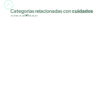
Categorias relacionadas con
cuidados
específicos
:
Busto
Contorno de Ojos
Cuidado de Labios
Mascarillas
Pestañas y Cejas
Envíos gratis
Click&Collect
Pedidos a partir de 29€
Recoge en tienda
Atención al cliente
Try&Buy
Horario telefónico y chat de
Pruébalo antes de abrirlo
lunes a viernes de 9:30h a
14:00h y de 14:30h a 18h