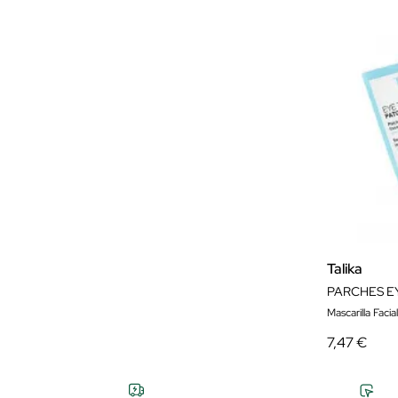
Talika
PARCHES E
Mascarilla Facial
7,47 €