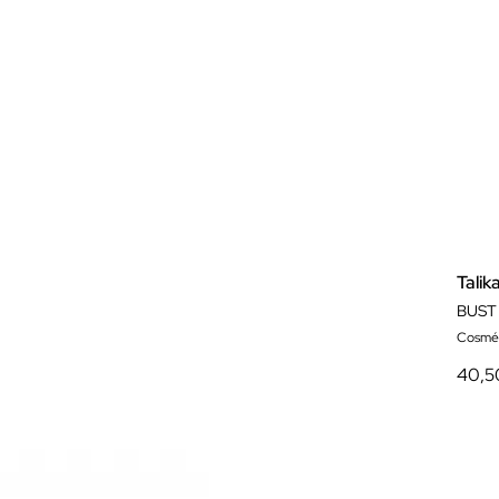
Talik
BUST
Cosmét
40,5