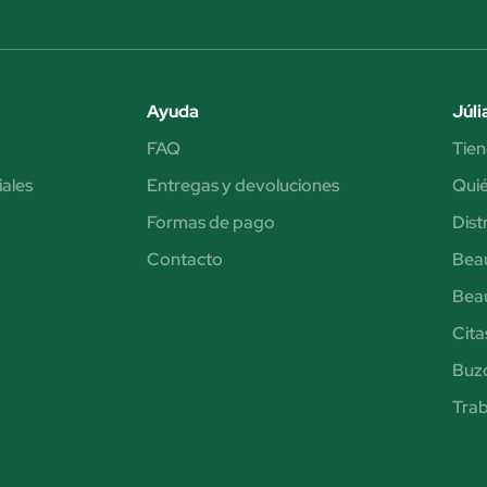
Ayuda
Júli
FAQ
Tien
iales
Entregas y devoluciones
Qui
Formas de pago
Dist
Contacto
Bea
Bea
Cita
Buzó
Trab