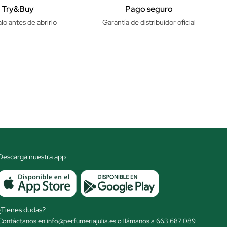
Try&Buy
Pago seguro
lo antes de abrirlo
Garantía de distribuidor oficial
Descarga nuestra app
¿Tienes dudas?
Contáctanos en info@perfumeriajulia.es o llámanos a 663 687 089