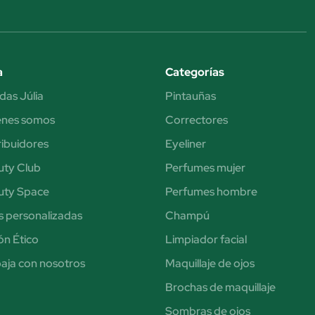
a
Categorías
das Júlia
Pintauñas
énes somos
Correctores
ribuidores
Eyeliner
uty Club
Perfumes mujer
uty Space
Perfumes hombre
s personalizadas
Champú
n Ético
Limpiador facial
aja con nosotros
Maquillaje de ojos
Brochas de maquillaje
Sombras de ojos