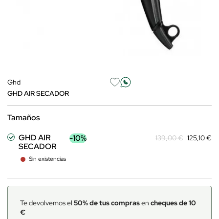
Ghd
GHD AIR SECADOR
Tamaños
GHD AIR
-10%
139,00 €
125,10 €
SECADOR
Sin existencias
Te devolvemos el
50% de tus compras
en
cheques de 10
€