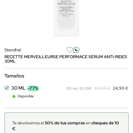
Stendhal
RECETTE MERVEILLEURSE PERFORMACE SÉRUM ANTI-RIDES
30ML
Tamaños
30 ML
-77%
107,95 €
24,99 €
100 ml / 83.30€
Disponible
Te devolvemos el
50% de tus compras
en
cheques de 10
€