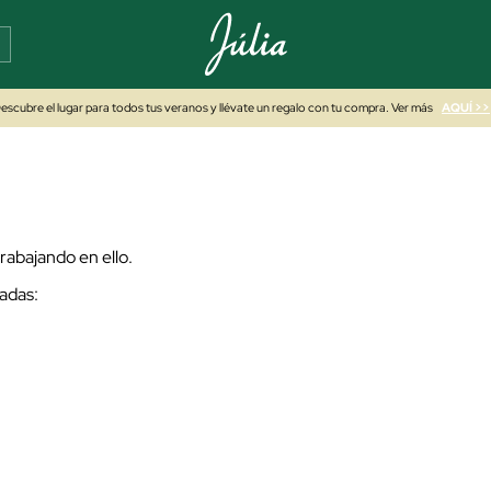
escubre el lugar para todos tus veranos y llévate un regalo con tu compra. Ver más
AQUÍ >>
abajando en ello.
adas: