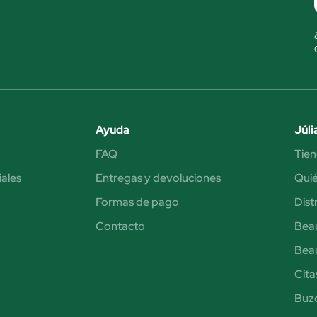
Ayuda
Júli
FAQ
Tien
iales
Entregas y devoluciones
Qui
Formas de pago
Dist
Contacto
Bea
Bea
Cita
Buzó