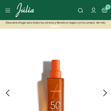
0
Descubre el lugar para todos tus veranos y llévate un regalo con tu compra. Ver más
AQUÍ>>