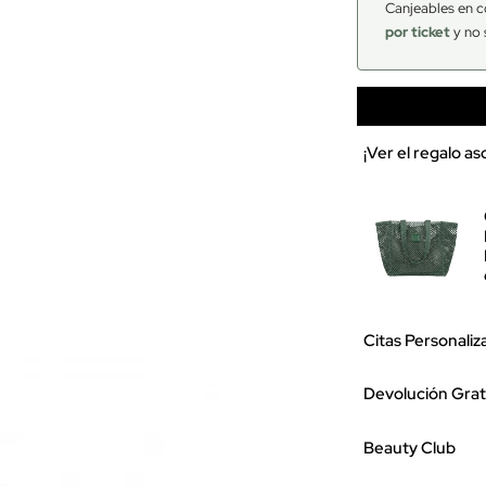
Canjeables en c
por ticket
y no 
¡Ver el regalo a
Citas Personaliz
Devolución Grat
Beauty Club