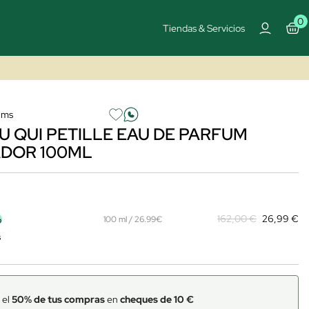
0
Tiendas & Servicios
ums
U QUI PETILLE EAU DE PARFUM
DOR 100ML
%
162,00 €
26,99 €
100 ml / 26.99€
s
 el
50% de tus compras
en
cheques de 10 €