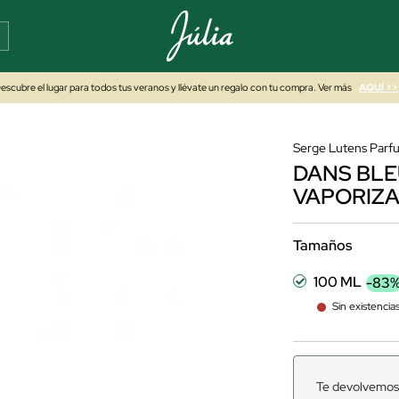
escubre el lugar para todos tus veranos y llévate un regalo con tu compra. Ver más
AQUÍ >>
Serge Lutens Parf
DANS BLE
VAPORIZA
Tamaños
100 ML
-83
Sin existencia
Te devolvemos