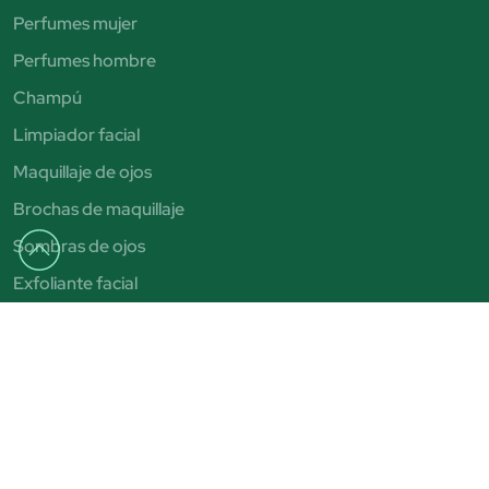
Perfumes mujer
Perfumes hombre
Champú
Limpiador facial
Maquillaje de ojos
Brochas de maquillaje
Sombras de ojos
Exfoliante facial
Autobronceadores
Pintalabios
Bronceadores