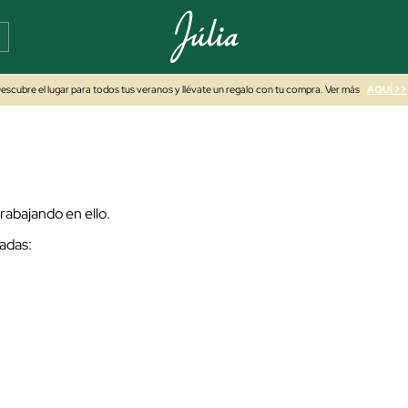
escubre el lugar para todos tus veranos y llévate un regalo con tu compra. Ver más
AQUÍ >>
abajando en ello.
adas: