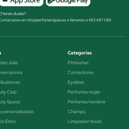
¿Tienes dudas?
Contáctanos en info@perfumeriajulia.es o llámanos a 663 687 089
a
Categorías
das Júlia
Pintauñas
énes somos
Correctores
ribuidores
Eyeliner
uty Club
Perfumes mujer
uty Space
Perfumes hombre
s personalizadas
Champú
n Ético
Limpiador facial