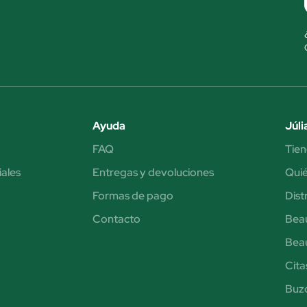
Ayuda
Júli
FAQ
Tien
iales
Entregas y devoluciones
Qui
Formas de pago
Dist
Contacto
Bea
Bea
Cita
Buzó