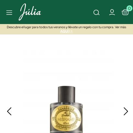
0
Descubre el lugar para todos tus veranos y llévate un regalo con tu compra. Ver más
AQUÍ>>