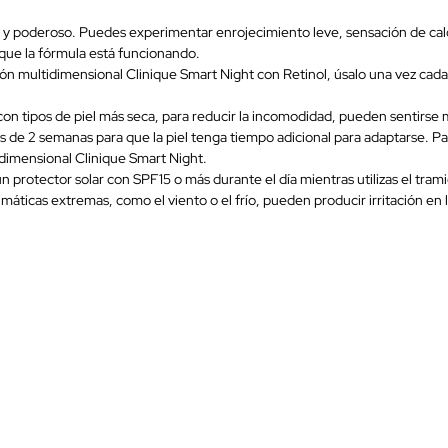
 y poderoso. Puedes experimentar enrojecimiento leve, sensación de calo
que la fórmula está funcionando.
ación multidimensional Clinique Smart Night con Retinol, úsalo una vez cad
s con tipos de piel más seca, para reducir la incomodidad, pueden sentirs
 de 2 semanas para que la piel tenga tiempo adicional para adaptarse. Pa
idimensional Clinique Smart Night.
r un protector solar con SPF15 o más durante el día mientras utilizas el t
áticas extremas, como el viento o el frío, pueden producir irritación en 