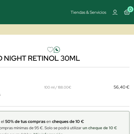
0
Tiendas & Servicios
 NIGHT RETINOL 30ML
56,40 €
100 ml / 188.00€
s
 el
50% de tus compras
en
cheques de 10 €
ompras mínimas de 95 €. Solo se podrá utilizar
un cheque de 10 €