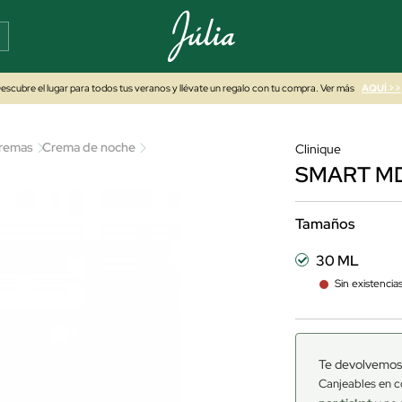
escubre el lugar para todos tus veranos y llévate un regalo con tu compra. Ver más
AQUÍ >>
remas
Crema de noche
Clinique
SMART MD
Tamaños
30 ML
Sin existencia
Te devolvemos
Canjeables en c