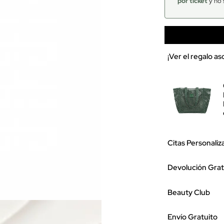
por ticket
y no 
¡Ver el regalo a
Citas Personaliz
Devolución Grat
Beauty Club
Envío Gratuito