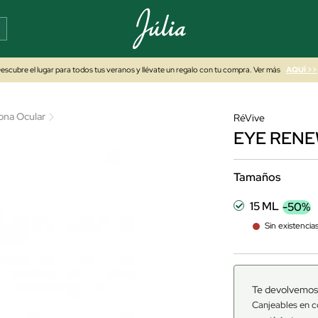
escubre el lugar para todos tus veranos y llévate un regalo con tu compra. Ver más
AQUÍ >>
ona Ocular
RéVive
EYE RENE
Tamaños
15 ML
-50%
Sin existencia
Te devolvemos
Canjeables en c