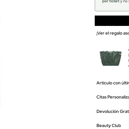
por ticket
y no 
¡Ver el regalo a
Artículo con últ
Citas Personaliz
Devolución Grat
Beauty Club