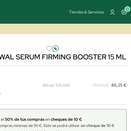
0
Tiendas & Servicios
WAL SERUM FIRMING BOOSTER 15 ML
172,50 €
86,25 €
100 ml / 575.00€
s
 el
50% de tus compras
en
cheques de 10 €
ompras mínimas de 95 €. Solo se podrá utilizar
un cheque de 10 €