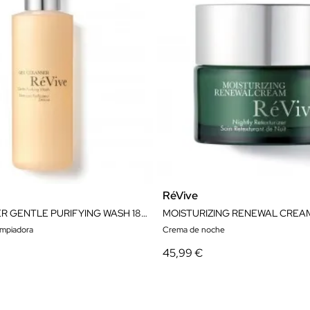
RéVive
GEL CLEANSER GENTLE PURIFYING WASH 180ML
limpiadora
Crema de noche
45,99 €