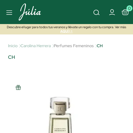
0
Descubre el lugar para todos tus veranos y llévate un regalo con tu compra. Ver más
AQUÍ>>
Inicio
Carolina Herrera
Perfumes Femeninos
CH
CH