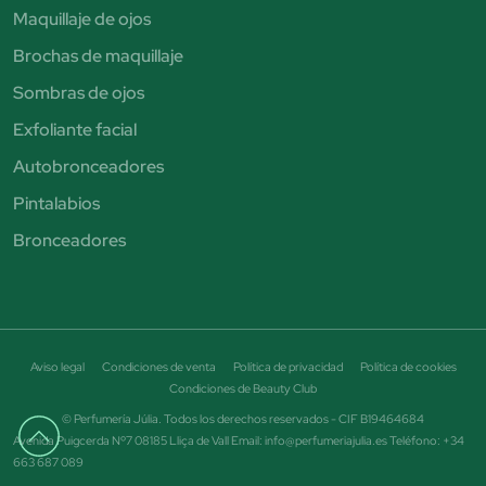
Maquillaje de ojos
Brochas de maquillaje
Sombras de ojos
Exfoliante facial
Autobronceadores
Pintalabios
Bronceadores
Aviso legal
Condiciones de venta
Política de privacidad
Política de cookies
Condiciones de Beauty Club
© Perfumería Júlia. Todos los derechos reservados - CIF B19464684
Avenida Puigcerda Nº7 08185 Lliça de Vall Email: info@perfumeriajulia.es Teléfono: +34
663 687 089