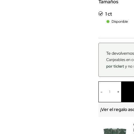
Tamaños
1 ct
Disponible
Te devolvemos
Canjeables en c
por ticket
y no 
-
+
¡Ver el regalo a