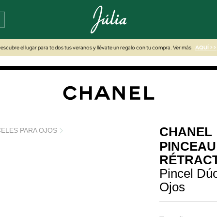
escubre el lugar para todos tus veranos y llévate un regalo con tu compra. Ver más
AQUÍ >>
CHANEL
CELES PARA OJOS
PINCEAU
RÉTRACT
Pincel Dúo
Ojos