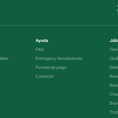
Ayuda
Júli
FAQ
Tien
iales
Entregas y devoluciones
Qui
Formas de pago
Dist
Contacto
Bea
Bea
Cita
Buzó
Trab