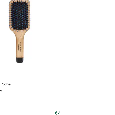
e Poche
es