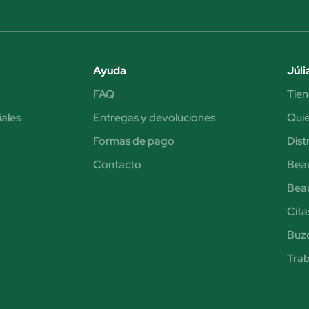
Ayuda
Júli
FAQ
Tien
iales
Entregas y devoluciones
Qui
Formas de pago
Dist
Contacto
Bea
Bea
Cita
Buzó
Trab