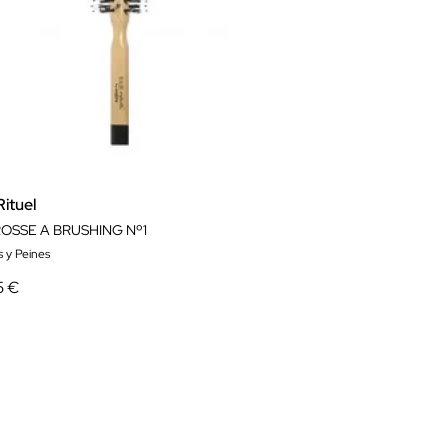
Rituel
ROSSE A BRUSHING Nº1
s y Peines
5 €