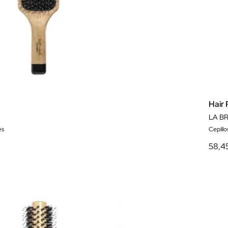
Hair 
LA B
es
Cepillo
58,4