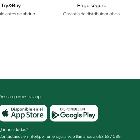
Try&Buy
Pago seguro
lo antes de abrirlo
Garantía de distribuidor oficial
Descarga nuestra app
¿Tienes dudas?
Contáctanos en info@perfumeriajulia.es o llámanos a 663 687 089