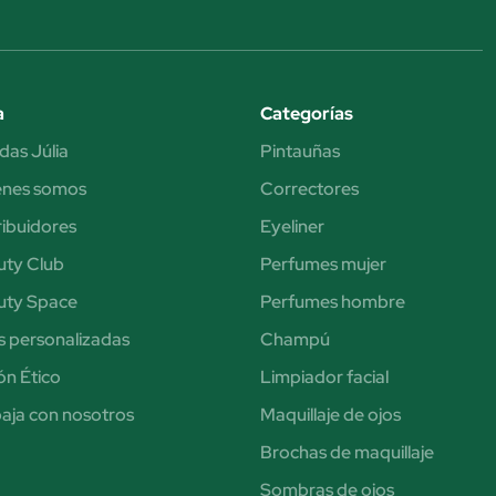
a
Categorías
das Júlia
Pintauñas
énes somos
Correctores
ribuidores
Eyeliner
uty Club
Perfumes mujer
uty Space
Perfumes hombre
s personalizadas
Champú
n Ético
Limpiador facial
aja con nosotros
Maquillaje de ojos
Brochas de maquillaje
Sombras de ojos