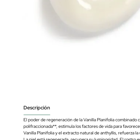
Descripción
El poder de regeneración de la Vanilla Planifolia combinado c
polifraccionada**, estimula los factores de vida para favorec
Vanilla Planifolia y el extracto natural de anthyllis, refuerza l
La piel está regenerada, recupera su luminosidad. El rostro e