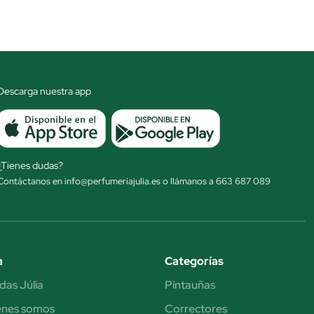
Descarga nuestra app
¿Tienes dudas?
Contáctanos en info@perfumeriajulia.es o llámanos a 663 687 089
a
Categorías
das Júlia
Pintauñas
énes somos
Correctores