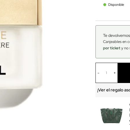
Disponible
Te devolvemos
Canjeables en c
por ticket
y no 
-
+
¡Ver el regalo a