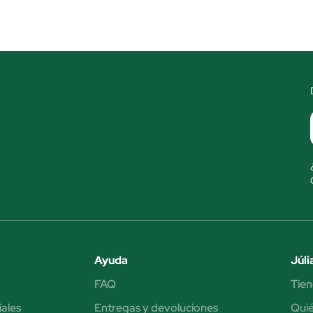
Ayuda
Júli
FAQ
Tien
iales
Entregas y devoluciones
Qui