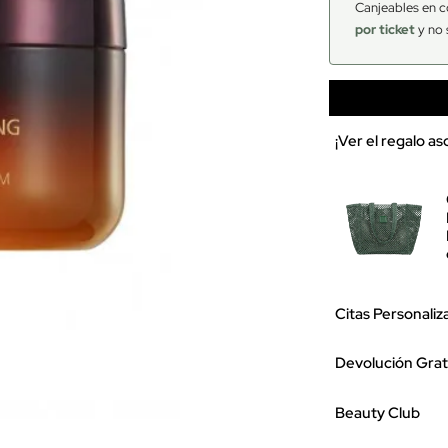
Canjeables en c
por ticket
y no 
¡Ver el regalo a
Citas Personaliz
Devolución Grat
Beauty Club