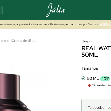
escubre el lugar para todos tus veranos y llévate un regalo con tu compra. Ver más
AQUÍ >>
remas
Crema de día
Jayjun
REAL WAT
50ML
Tamaños
50 ML
-10%
Sin existencia
Te devolvemos