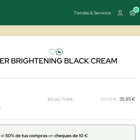
0
Tiendas & Servicios
ER BRIGHTENING BLACK CREAM
39,95 €
35,95 €
100 ml / 71.90€
s
 el
50% de tus compras
en
cheques de 10 €