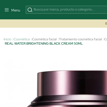
Menu
D
Inicio
Cosmética
Cosmética facial
Tratamiento cosmética facial
C
REAL WATER BRIGHTENING BLACK CREAM 50ML