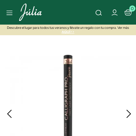
0
Descubre el lugar para todos tus veranos y llévate un regalo con tu compra. Ver más
AQUÍ>>