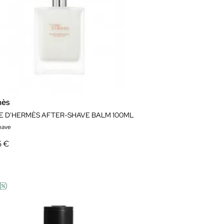
mès
E D'HERMÈS AFTER-SHAVE BALM 100ML
shave
5 €