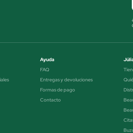
Ayuda
Júli
FAQ
Tien
iales
Entregas y devoluciones
Qui
Formas de pago
Dist
Contacto
Bea
Bea
Cita
Buzó