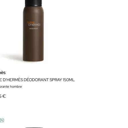
mès
E D'HERMÈS DÉODORANT SPRAY 150ML
orante hombre
5 €