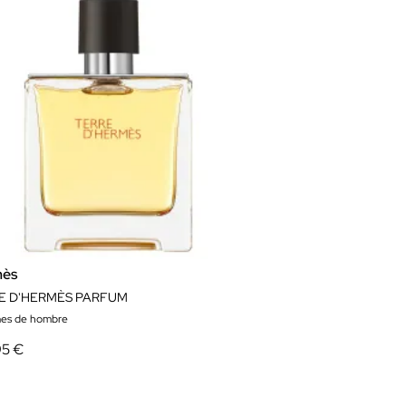
mès
E D'HERMÈS PARFUM
es de hombre
95 €