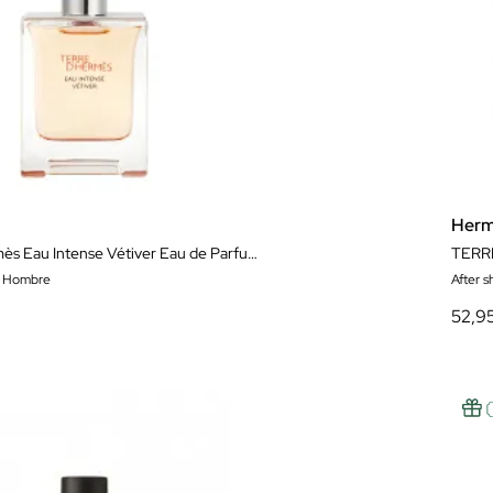
Her
Terre D'Hermès Eau Intense Vétiver Eau de Parfum
TERR
m Hombre
After 
52,9