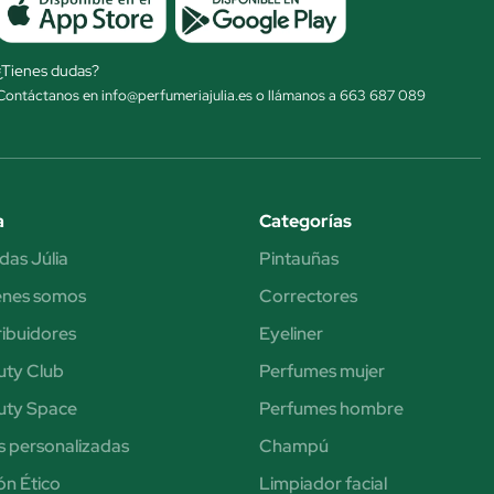
¿Tienes dudas?
Contáctanos en info@perfumeriajulia.es o llámanos a 663 687 089
a
Categorías
das Júlia
Pintauñas
énes somos
Correctores
ribuidores
Eyeliner
uty Club
Perfumes mujer
uty Space
Perfumes hombre
s personalizadas
Champú
n Ético
Limpiador facial