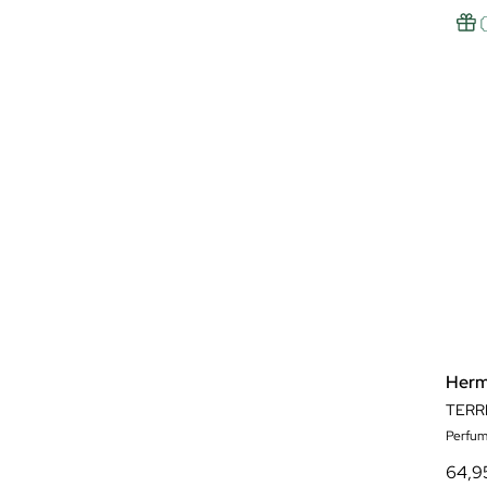
ver má
Her
TERR
Perfum
64,9