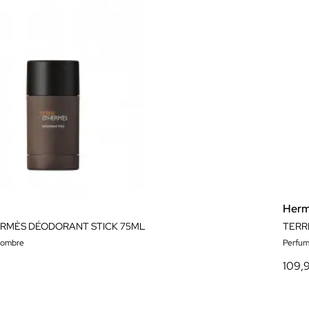
Her
ERMÈS DÉODORANT STICK 75ML
TERR
hombre
Perfum
109,