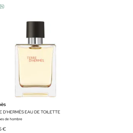
s..
mès
E D'HERMÈS EAU DE TOILETTE
es de hombre
5 €