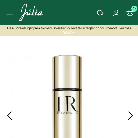
0
Descubre el lugar para todos tus veranos y llévate un regalo con tu compra. Ver más
AQUÍ>>