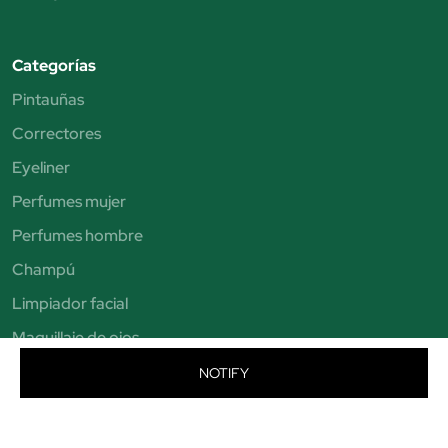
Categorías
Pintauñas
Correctores
Eyeliner
Perfumes mujer
Perfumes hombre
Champú
Limpiador facial
Maquillaje de ojos
Brochas de maquillaje
NOTIFY
Sombras de ojos
Exfoliante facial