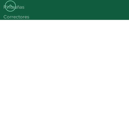
Pintauñas
Correctores
Eyeliner
Perfumes mujer
Perfumes hombre
Champú
Limpiador facial
Maquillaje de ojos
Brochas de maquillaje
Sombras de ojos
Exfoliante facial
Autobronceadores
Pintalabios