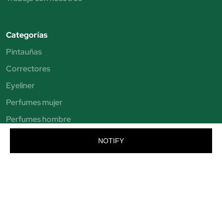
Categorías
Pintauñas
Correctores
Eyeliner
Perfumes mujer
Perfumes hombre
Champú
NOTIFY
Limpiador facial
Maquillaje de ojos
Brochas de maquillaje
Sombras de ojos
Exfoliante facial