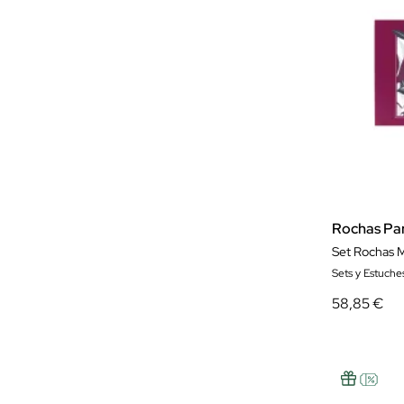
Rochas Pa
Set Rochas M
Sets y Estuch
58,85 €