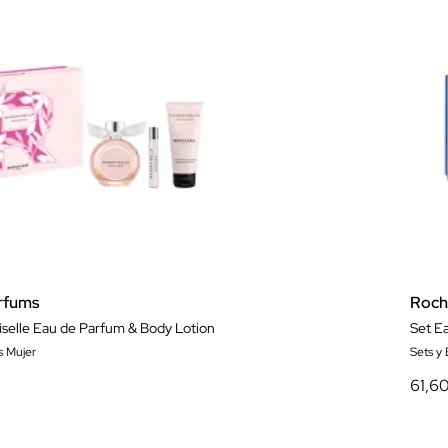
rfums
Roch
elle Eau de Parfum & Body Lotion
s Mujer
Sets y
61,6