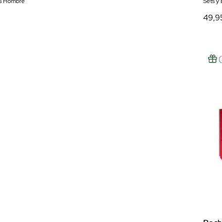
es Hombre
Sets y
49,9