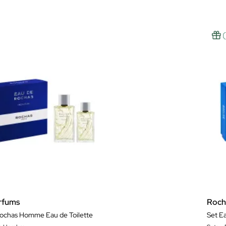
rfums
Roch
Rochas Homme Eau de Toilette
Set E