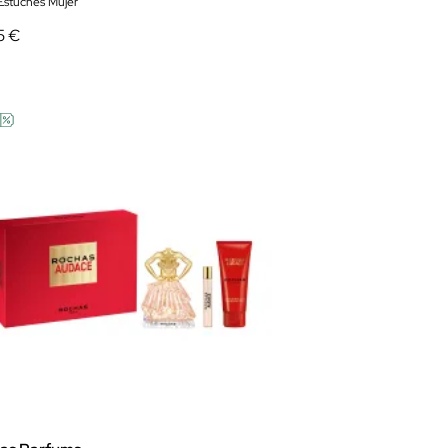
 Estuches Mujer
5 €