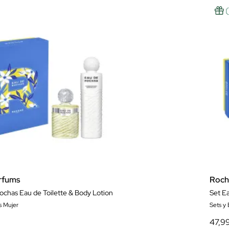
rfums
Roch
ochas Eau de Toilette & Body Lotion
Set E
s Mujer
Sets y
47,9