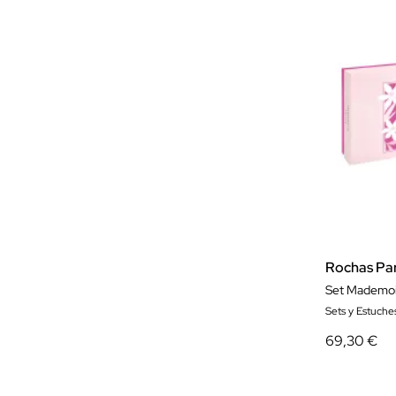
Rochas Pa
Set Mademois
Sets y Estuche
69,30 €