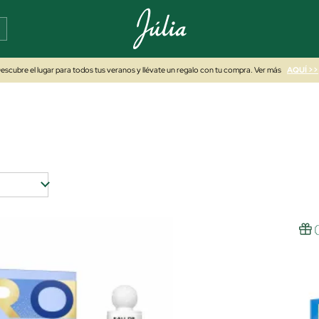
escubre el lugar para todos tus veranos y llévate un regalo con tu compra. Ver más
AQUÍ >>