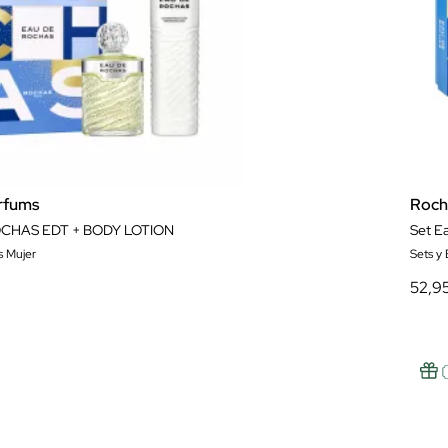
rfums
Roch
CHAS EDT + BODY LOTION
Set E
s Mujer
Sets y
52,9