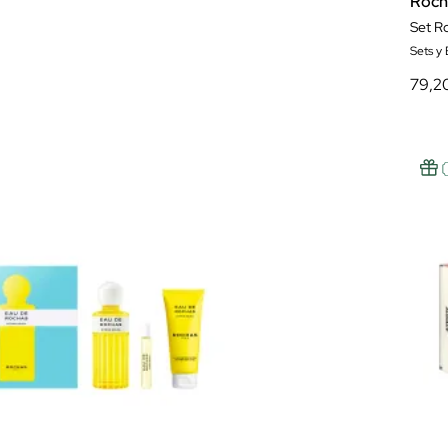
Roch
Set R
Sets y
79,2