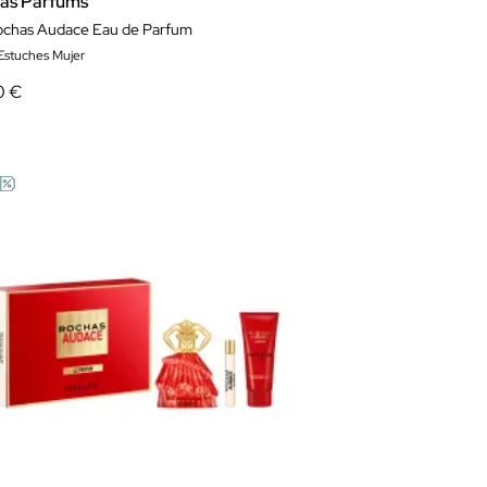
as Parfums
ochas Audace Eau de Parfum
 Estuches Mujer
0 €