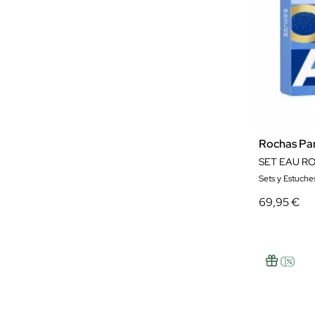
Rochas Pa
SET EAU RO
Sets y Estuche
69,95 €