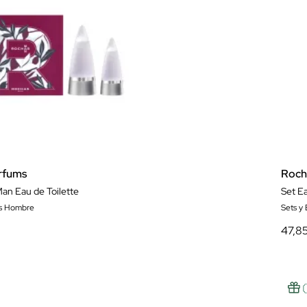
rfums
Roch
an Eau de Toilette
Set E
es Hombre
Sets y
47,8