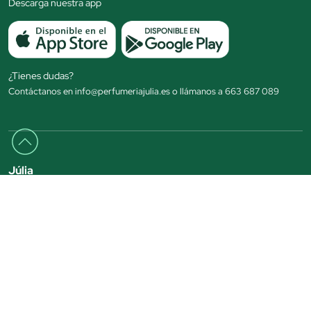
Descarga nuestra app
¿Tienes dudas?
Contáctanos en info@perfumeriajulia.es o llámanos a 663 687 089
Júlia
Tiendas Júlia
Quiénes somos
Distribuidores
Beauty Club
Beauty Space