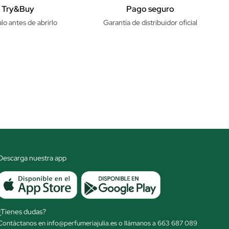
Try&Buy
Pago seguro
lo antes de abrirlo
Garantía de distribuidor oficial
Descarga nuestra app
¿Tienes dudas?
Contáctanos en info@perfumeriajulia.es o llámanos a 663 687 089