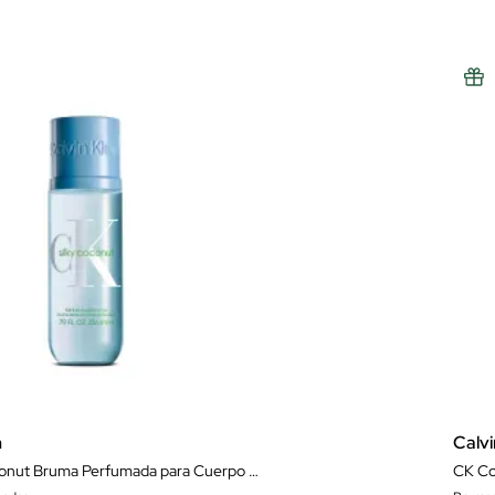
n
Calvi
CK Silky Coconut Bruma Perfumada para Cuerpo y Cabello