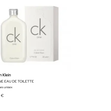
n Klein
NE EAU DE TOILETTE
es unisex
5 €