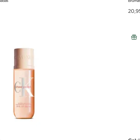
madas
Brumas
20,9