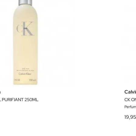
n
Calvi
 PURIFIANT 250ML
CK O
Perfum
19,9