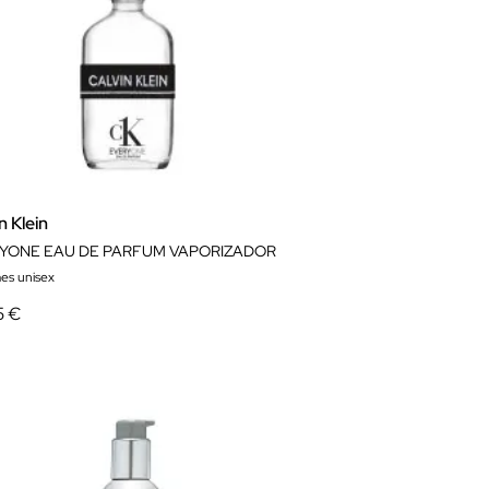
n Klein
YONE EAU DE PARFUM VAPORIZADOR
es unisex
5 €