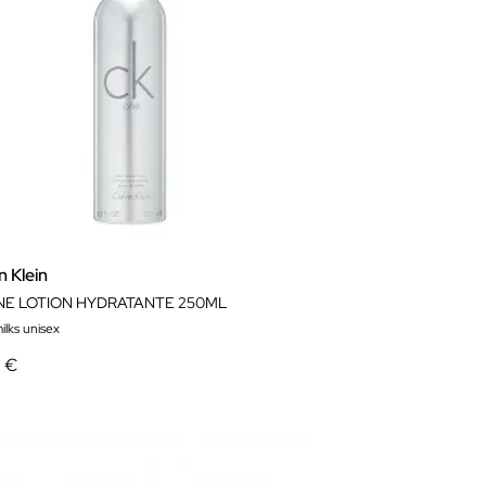
n Klein
NE LOTION HYDRATANTE 250ML
ilks unisex
0 €