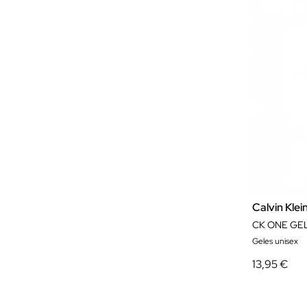
Calvin Klei
CK ONE GEL
Geles unisex
13,95 €