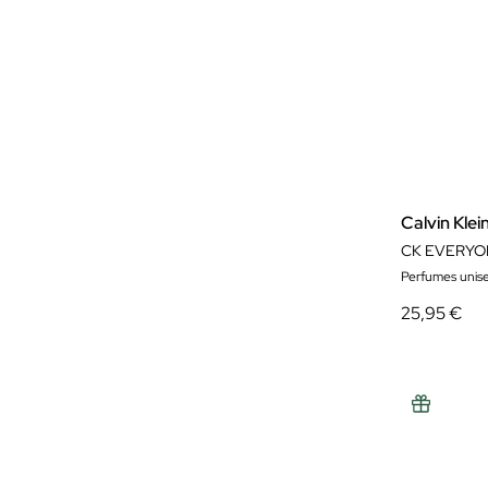
Calvin Klei
CK EVERYO
Perfumes unis
25,95 €