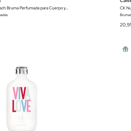
n
Calvi
CK Sheer Peach Bruma Perfumada para Cuerpo y Cabello
madas
Brumas
20,9