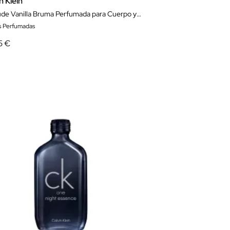
n Klein
CK Nude Vanilla Bruma Perfumada para Cuerpo y Cabello
 Perfumadas
5 €