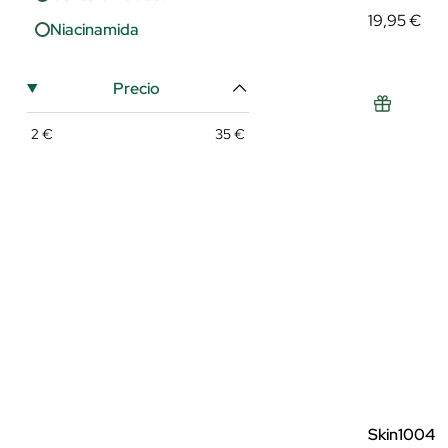
19,95 €
Suavidad
Niacinamida
Uniformidad
Precio
2
€
35
€
Skin1004