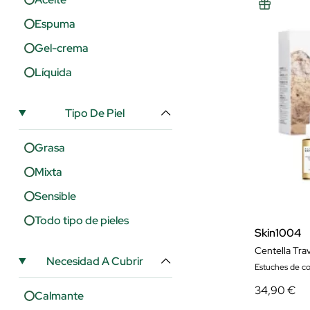
Espuma
Gel-crema
Líquida
Tipo De Piel
Grasa
Mixta
Sensible
Todo tipo de pieles
Skin1004
Centella Trav
Necesidad A Cubrir
Estuches de c
34,90 €
Calmante