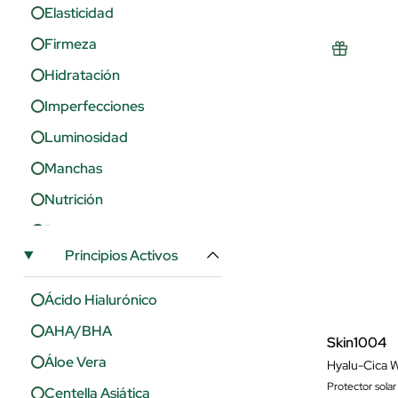
Elasticidad
Firmeza
Hidratación
Imperfecciones
Luminosidad
Manchas
Nutrición
Poros
Principios Activos
Protección
Regeneración
Ácido Hialurónico
Reparación
AHA/BHA
Skin1004
Revitalizante
Áloe Vera
Hyalu-Cica W
Seborregulador
Protector solar 
Centella Asiática