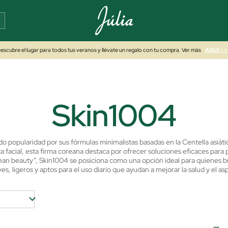
escubre el lugar para todos tus veranos y llévate un regalo con tu compra. Ver más
AQUÍ >>
Skin1004
popularidad por sus fórmulas minimalistas basadas en la Centella asiática,
facial, esta firma coreana destaca por ofrecer soluciones eficaces para 
lean beauty”, Skin1004 se posiciona como una opción ideal para quienes 
s, ligeros y aptos para el uso diario que ayudan a mejorar la salud y el asp