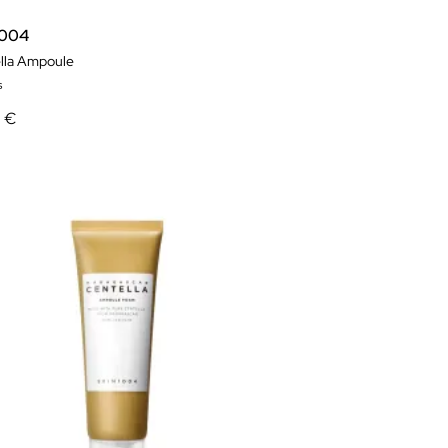
1004
lla Ampoule
s
9 €