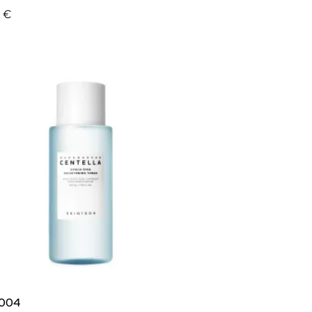
9 €
1004