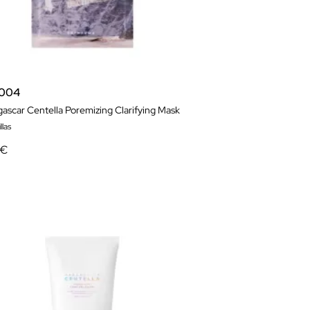
1004
ascar Centella Poremizing Clarifying Mask
llas
 €