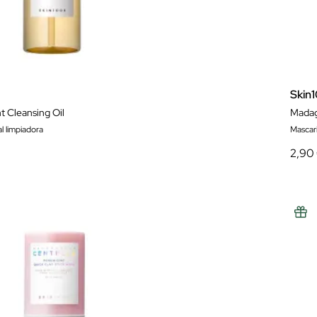
Skin
t Cleansing Oil
Madag
l limpiadora
Mascari
2,90