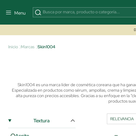
Menu
D
Inicio
Marcas
Skin1004
Skin1004 es una marca líder de cosmética coreana que ha ganado 
Especializada en productos como sérum, ampollas, crema y limpieza 
alta pureza con precios accesibles.
Gracias a su enfoque en la “c
productos suave
Textura
Aceite