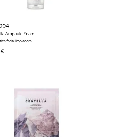
1004
lla Ampoule Foam
ca facial limpiadora
 €