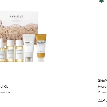
Skin
el Kit
Hyalu-
osmética
Protect
22,4