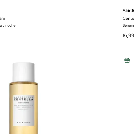
Skin
eam
Cente
ía y noche
Sérum
16,9