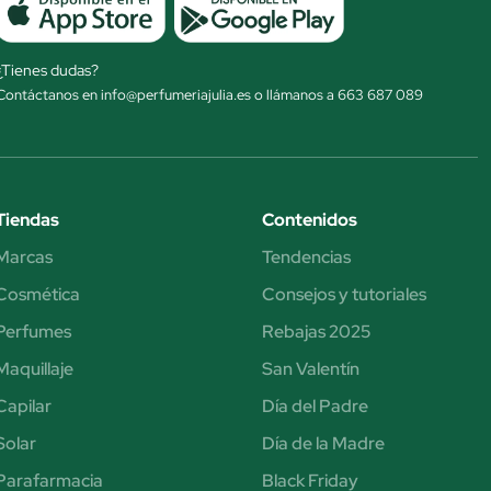
¿Tienes dudas?
Contáctanos en info@perfumeriajulia.es o llámanos a 663 687 089
Tiendas
Contenidos
Marcas
Tendencias
Cosmética
Consejos y tutoriales
Perfumes
Rebajas 2025
Maquillaje
San Valentín
Capilar
Día del Padre
Solar
Día de la Madre
Parafarmacia
Black Friday