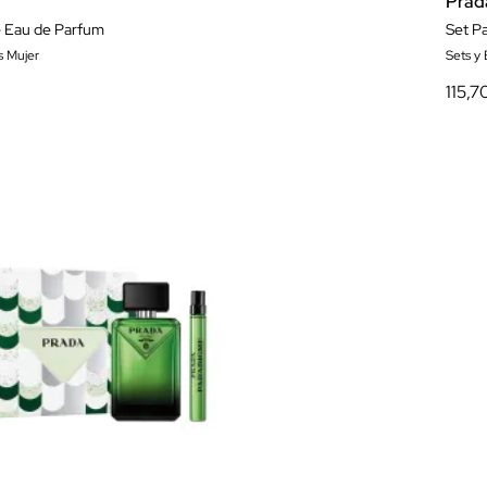
Prad
e Eau de Parfum
Set P
s Mujer
Sets y
115,7