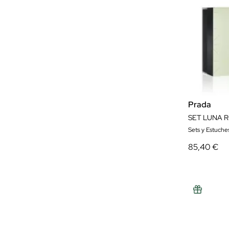
Prada
SET LUNA 
Sets y Estuch
85,40 €