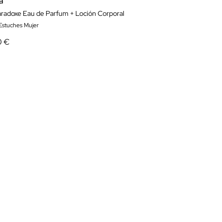
a
aradoxe Eau de Parfum + Loción Corporal
 Estuches Mujer
0 €