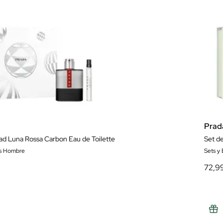
Prad
ad Luna Rossa Carbon Eau de Toilette
Set d
es Hombre
Sets y
72,9