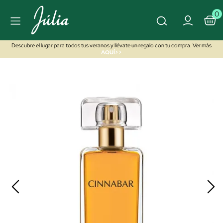
0
Descubre el lugar para todos tus veranos y llévate un regalo con tu compra. Ver más
AQUÍ>>