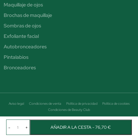
Maquillaje de ojos
Brochas de maquillaje
Sombras de ojos
Exfoliante facial
Autobronceadores
Pintalabios
Bronceadores
Aviso legal
Condiciones de venta
Política de privacidad
Política de cookies
Condiciones de Beauty Club
© Perfumería Júlia. Todos los derechos reservados - CIF B19464684
Avenida Puigcerda Nº7 08185 Lliça de Vall Email: info@perfumeriajulia.es Teléfono: +34
AÑADIR A LA CESTA - 76,70 €
-
+
663 687 089