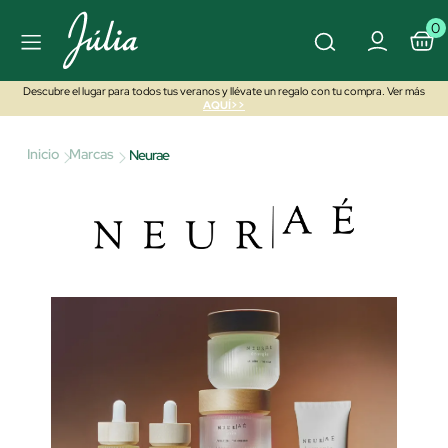
0
Descubre el lugar para todos tus veranos y llévate un regalo con tu compra. Ver más
AQUÍ>>
Inicio
Marcas
Neurae