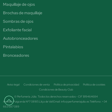
Maquillaje de ojos
Brochas de maquillaje
Sombras de ojos
Exfoliante facial
Autobronceadores
Pintalabios
Bronceadores
Aviso legal
Condiciones de venta
Política de privacidad
Política de cookies
Condiciones de Beauty Club
© Perfumería Júlia. Todos los derechos reservados - CIF B19464684
Avenida Puigcerda Nº7 08185 Lliça de Vall Email: info@perfumeriajulia.es Teléfono: +34
663 687 089