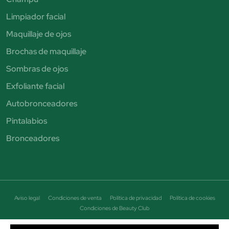
Limpiador facial
Maquillaje de ojos
Brochas de maquillaje
Sombras de ojos
Exfoliante facial
Autobronceadores
Pintalabios
Bronceadores
Aviso legal
Condiciones de venta
Política de privacidad
Política de cookies
Condiciones de Beauty Club
© Perfumería Júlia. Todos los derechos reservados - CIF B19464684